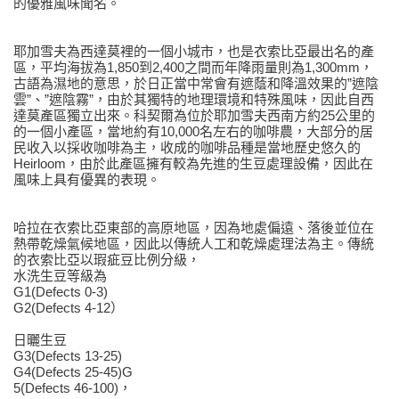
的優雅風味聞名。
耶加雪夫為西達莫裡的一個小城市，也是衣索比亞最出名的產
區，平均海拔為1,850到2,400之間而年降雨量則為1,300mm，
古語為濕地的意思，於日正當中常會有遮蔭和降溫效果的”遮陰
雲”、”遮陰霧”，由於其獨特的地理環境和特殊風味，因此自西
達莫產區獨立出來。科契爾為位於耶加雪夫西南方約25公里的
的一個小產區，當地約有10,000名左右的咖啡農，大部分的居
民收入以採收咖啡為主，收成的咖啡品種是當地歷史悠久的
Heirloom，由於此產區擁有較為先進的生豆處理設備，因此在
風味上具有優異的表現。
哈拉在衣索比亞東部的高原地區，因為地處偏遠、落後並位在
熱帶乾燥氣候地區，因此以傳統人工和乾燥處理法為主。傳統
的衣索比亞以瑕疵豆比例分級，
水洗生豆等級為
G1(Defects 0-3)
G2(Defects 4-12）
日曬生豆
G3(Defects 13-25)
G4(Defects 25-45)G
5(Defects 46-100)，