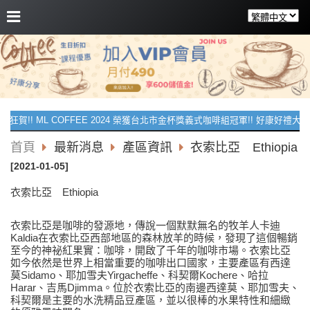
狂賀!! ML COFFEE 2024 榮獲台北市金杯獎義式咖啡組冠軍!! 好康好禮大花灑
首頁
最新消息
產區資訊
衣索比亞 Ethiopia
[2021-01-05]
衣索比亞 Ethiopia
衣索比亞是咖啡的發源地，傳說一個默默無名的牧羊人卡迪
Kaldia在衣索比亞西部地區的森林放羊的時候，發現了這個暢銷
至今的神祕紅果實：咖啡，開啟了千年的咖啡市場。衣索比亞
如今依然是世界上相當重要的咖啡出口國家，主要產區有西達
莫Sidamo、耶加雪夫Yirgacheffe、科契爾Kochere、哈拉
Harar、吉馬Djimma。位於衣索比亞的南邊西達莫、耶加雪夫、
科契爾是主要的水洗精品豆產區，並以很棒的水果特性和細緻